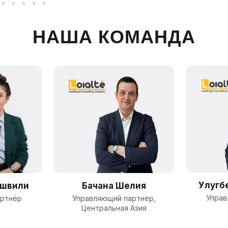
НАША КОМАНДА
Улугб
ашвили
Бачана Шелия
Управ
артнёр
Управляющий партнёр,
Центральная Азия