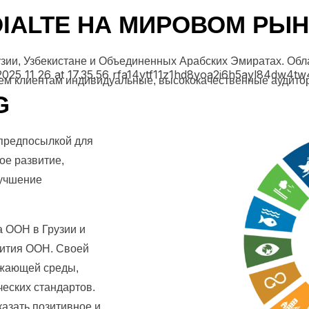
OIALTE НА МИРОВОМ РЫН
Грузии, Узбекистане и Объединенных Арабских Эмиратах. 
ем клиентам индивидуальные, высококачественные аудиторс
G
предпосылкой для
ое развитие,
лучшение
а ООН в Грузии и
вития ООН. Своей
ужающей среды,
еских стандартов.
казать позитивное и