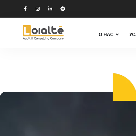
О НАС
УС