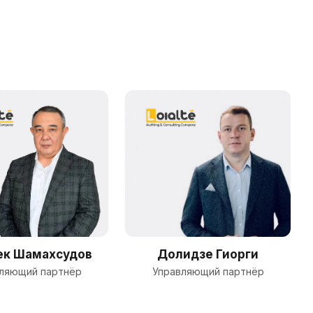
ек Шамахсудов
Долидзе Гиорги
ляющий партнёр
Управляющий партнёр