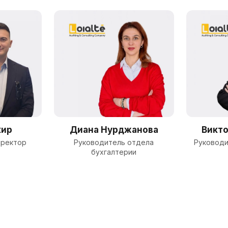
кир
Диана Нурджанова
Викт
иректор
Руководитель отдела
Руководи
бухгалтерии